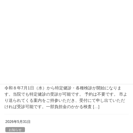
お知らせ
令和８年度のお盆のお休みについて
梅雨が明けて今年も暑くなってきております。皆様は、熱中症に
はくれぐれもお気をつけください。 今年は下記の通りにお盆のお
休みをいただきます。ご迷惑をおかけしますが、よろしくお願い
致します。 2026年 8月9日(日) […]
2026年6月30日
お知らせ
令和８年度 高松市特定健診が始まります
令和８年7月1日（水）から特定健診・各種検診が開始になりま
す。当院でも特定健診の受診が可能です。 予約は不要です。 市よ
り送られてくる案内をご持参いただき、受付にて申し出ていただ
ければ受診可能です。一部負担金のかかる検査 […]
2026年5月31日
お知らせ