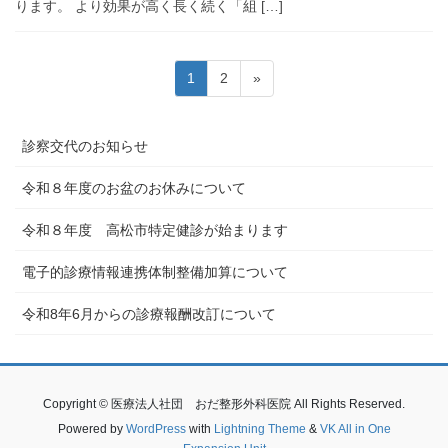
ります。 より効果が高く長く続く「組 […]
投
固
固
1
2
»
稿
定
定
ペ
ペ
の
診察交代のお知らせ
ー
ー
ペ
ジ
ジ
ー
令和８年度のお盆のお休みについて
ジ
令和８年度 高松市特定健診が始まります
送
り
電子的診療情報連携体制整備加算について
令和8年6月からの診療報酬改訂について
Copyright © 医療法人社団 おだ整形外科医院 All Rights Reserved.
Powered by
WordPress
with
Lightning Theme
&
VK All in One